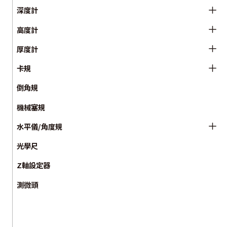
深度計
高度計
厚度計
卡規
倒角規
機械塞規
水平儀/角度規
光學尺
Z軸設定器
測微頭