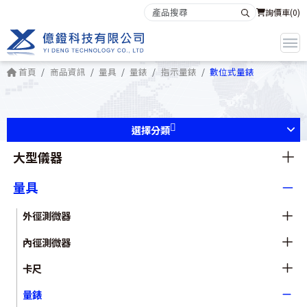
詢價車(
0
)
首頁
商品資訊
量具
量錶
指示量錶
數位式量錶
選擇分類
大型儀器
量具
外徑測微器
內徑測微器
卡尺
量錶