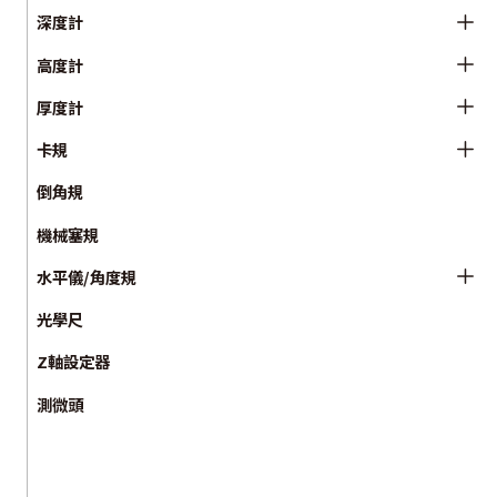
深度計
高度計
厚度計
卡規
倒角規
機械塞規
水平儀/角度規
光學尺
Z軸設定器
測微頭