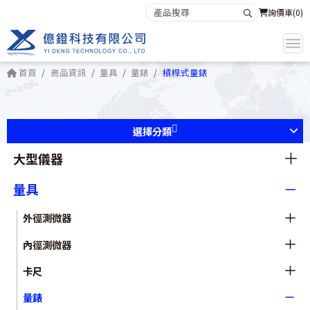
詢價車(
0
)
首頁
商品資訊
量具
量錶
槓桿式量錶
選擇分類
大型儀器
量具
外徑測微器
內徑測微器
卡尺
量錶