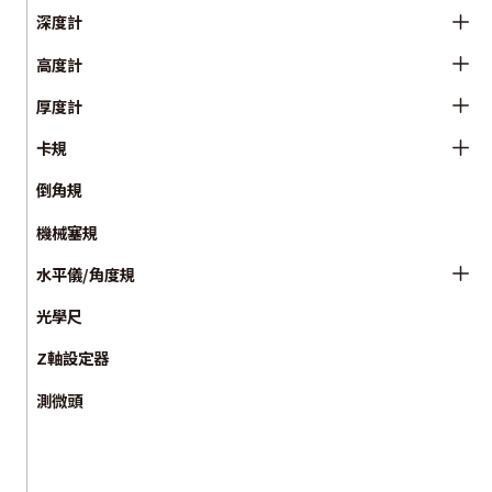
深度計
高度計
厚度計
卡規
倒角規
機械塞規
水平儀/角度規
光學尺
Z軸設定器
測微頭