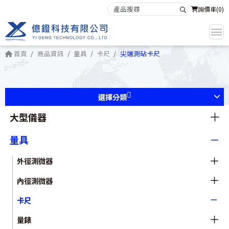
詢價車(
0
)
首頁
商品資訊
量具
卡尺
尖端測砧卡尺
選擇分類
大型儀器
量具
外徑測微器
內徑測微器
卡尺
量錶