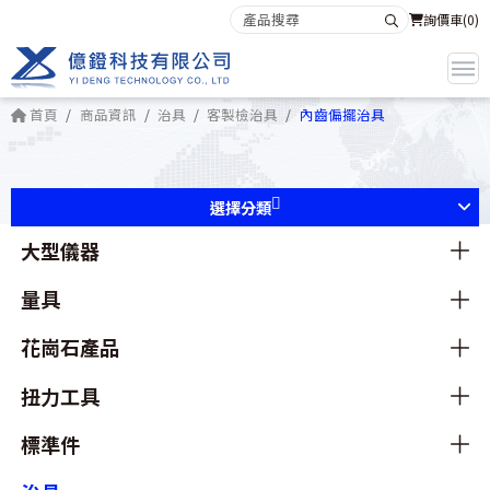
詢價車(
0
)
首頁
商品資訊
治具
客製檢治具
內齒偏擺治具
選擇分類
大型儀器
量具
花崗石產品
扭力工具
標準件