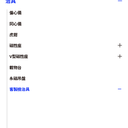
治具
偏心儀
同心儀
虎鉗
磁性座
V型磁性座
載物台
永磁吊盤
客製檢治具