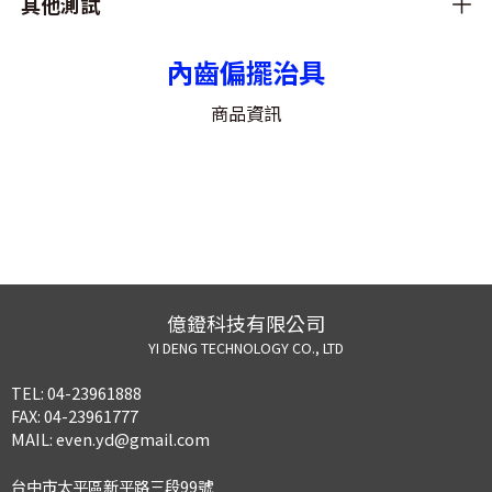
其他測試
內齒偏擺治具
商品資訊
億鐙科技有限公司
YI DENG TECHNOLOGY CO., LTD
TEL:
04-23961888
FAX:
04-23961777
MAIL:
even.yd@gmail.com
台中市太平區新平路三段99號